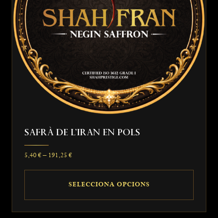
poden
triar
a
la
pàgina
del
producte
Safrà De L’Iran En Pols
Interval
5,40
€
–
191,25
€
de
preus:
SELECCIONA OPCIONS
5,40 €
a
Aquest
191,25 €