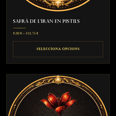
Safrà De L’Iran En Pistils
Interval
9,00
€
–
318,75
€
de
preus:
SELECCIONA OPCIONS
9,00 €
a
Aquest
318,75 €
producte
té
diverses
variants.
Les
opcions
es