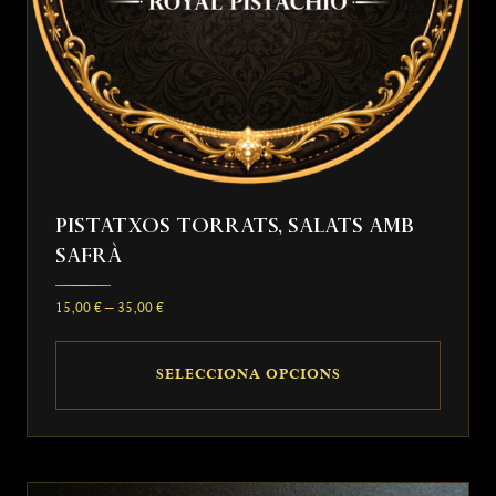
la
pàgina
del
producte
Pistatxos Torrats, Salats Amb
Safrà
Interval
15,00
€
–
35,00
€
de
preus:
SELECCIONA OPCIONS
15,00 €
a
Aquest
35,00 €
producte
té