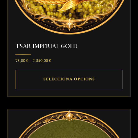
del
producte
Tsar Imperial Gold
Interval
75,00
€
–
2.350,00
€
de
preus:
SELECCIONA OPCIONS
75,00 €
a
Aquest
2.350,00 €
producte
té
diverses
variants.
Les