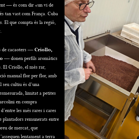
ient — és com dir «un vi de
és tan vast com França. Cuba
s. El que compta és la regió,
t.
es de cacaoters —
Criollo,
io
— donen perfils aromàtics
 El Criollo, el més rar,
ació manual flor per flor, amb
l seu cultiu és d’una
esmesurada, limitat a petites
arcolini en compra
 d’entre les més rares i cares
e plantadors remunerats entre
 preu de mercat, que
s’assequen lentament a terra