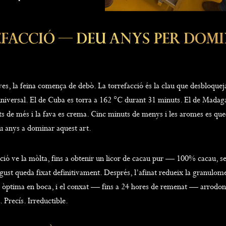
facció — Deu Anys Per Dom
ves, la feina comença de debò. La torrefacció és la clau que desbloque
universal. El de Cuba es torra a 162 °C durant 31 minuts. El de Madag
s de més i la fava es crema. Cinc minuts de menys i les aromes es que
eu anys a dominar aquest art.
ció ve la mòlta, fins a obtenir un licor de cacau pur — 100% cacau, se
gust queda fixat definitivament. Després, l’afinat redueix la granulomet
r òptima en boca, i el conxat — fins a 24 hores de remenat — arrodon
. Precís. Irreductible.