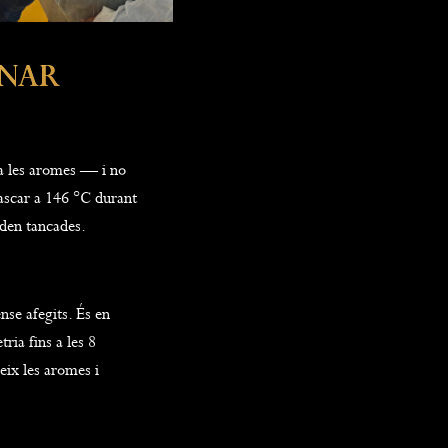
inar
ja les aromes — i no
ascar a 146 °C durant
den tancades.
nse afegits. És en
ria fins a les 8
eix les aromes i