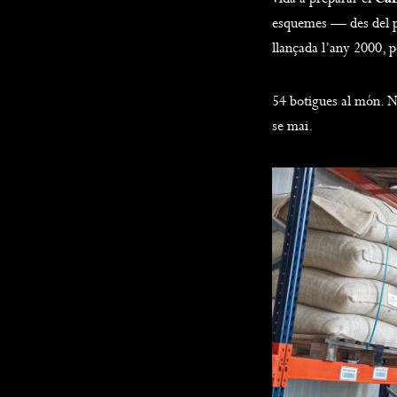
esquemes — des del pa
llançada l’any 2000, 
54 botigues al món. Ni
se mai.