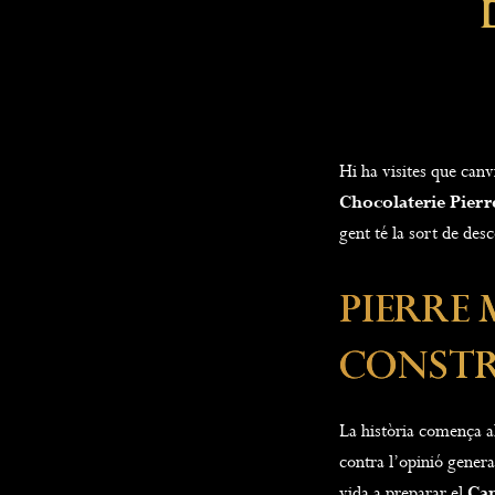
Hi ha visites que can
Chocolaterie Pierr
gent té la sort de des
Pierre 
Constr
La història comença al
contra l’opinió genera
vida a preparar el
Cam