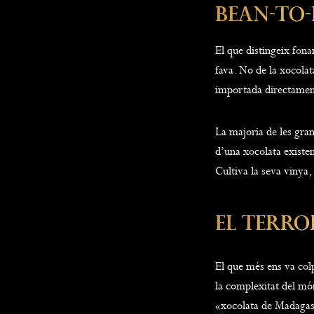
Bean-To-
El que distingeix fona
fava. No de la xocolat
importada directament
La majoria de les gra
d’una xocolata existen
Cultiva la seva vinya, 
El Terro
El que més ens va colp
la complexitat del món
«xocolata de Madagas