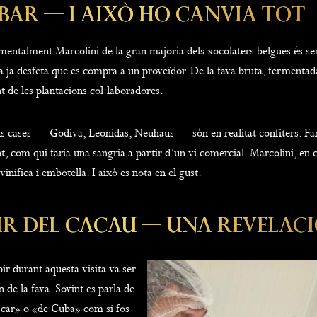
Bar — I Això Ho Canvia Tot
mentalment Marcolini de la gran majoria dels xocolaters belgues és senzi
a ja desfeta que es compra a un proveïdor. De la fava bruta, fermentad
 de les plantacions col·laboradores.
ns cases — Godiva, Leonidas, Neuhaus — són en realitat confiters. Fan
t, com qui faria una sangria a partir d’un vi comercial. Marcolini, en ca
vinifica i embotella. I això es nota en el gust.
ir Del Cacau — Una Revelac
ir durant aquesta visita va ser
 de la fava. Sovint es parla de
car» o «de Cuba» com si fos