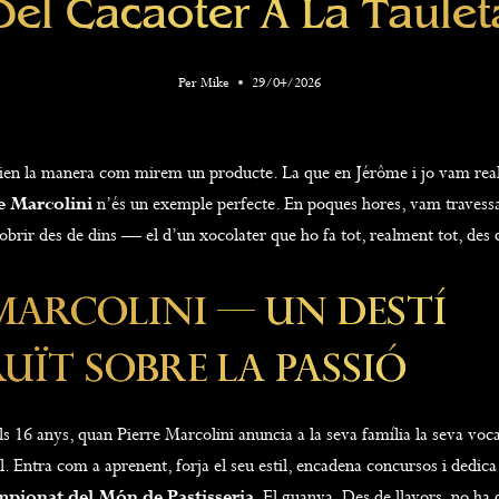
Del Cacaoter A La Taulet
Per
Mike
29/04/2026
vien la manera com mirem un producte. La que en Jérôme i jo vam reali
e Marcolini
n’és un exemple perfecte. En poques hores, vam travess
cobrir des de dins — el d’un xocolater que ho fa tot, realment tot, des d
Marcolini — Un Destí
uït Sobre La Passió
s 16 anys, quan Pierre Marcolini anuncia a la seva família la seva voc
l. Entra com a aprenent, forja el seu estil, encadena concursos i dedica
pionat del Món de Pastisseria
. El guanya. Des de llavors, no ha 