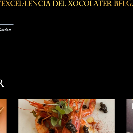
L’Excel·lència Del Xocolater Belg
Xocolata
r