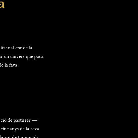
a
tzar al cor de la
ar un univers que poca
e la fava.
ació de pastisser —
 cinc anys de la seva
deixat de trencar els