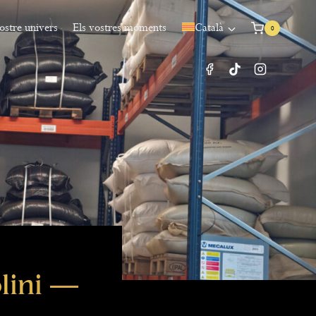
ostre univers
Els vostres moments
Català
0
lini —