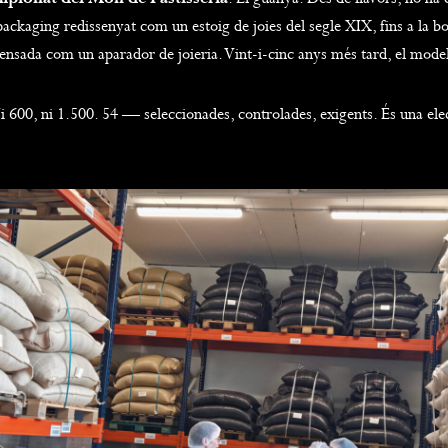
ckaging redissenyat com un estoig de joies del segle XIX, fins a la b
pensada com un aparador de joieria. Vint-i-cinc anys més tard, el mode
 600, ni 1.500. 54 — seleccionades, controlades, exigents. És una elec