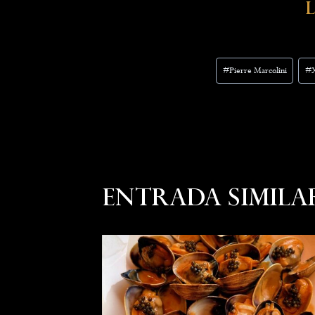
Etiquetes
#
Pierre Marcolini
#
d'entrada
Entrada Simila