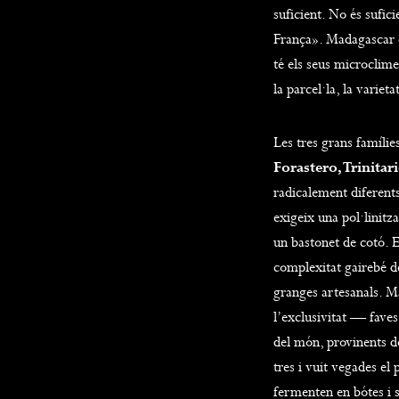
suficient. No és sufic
França». Madagascar 
té els seus microclime
la parcel·la, la varieta
Les tres grans famíli
Forastero, Trinitar
radicalement diferents.
exigeix una pol·linitz
un bastonet de cotó. E
complexitat gairebé d
granges artesanals. M
l’exclusivitat — faves
del món, provinents d
tres i vuit vegades el
fermenten en bótes i 