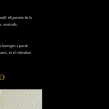
ll: ell parteix de la
a, assecada,
 barreges a partir
nvi, és el viticultor.
ió