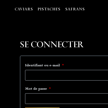
Skip
to
CAVIARS
PISTACHES
SAFRANS
content
Se Connecter
O
Identifiant ou e-mail
*
b
l
O
Mot de passe
*
i
b
g
l